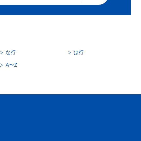
な行
は行
A〜Z