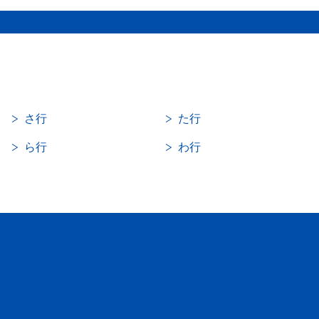
さ行
た行
ら行
わ行