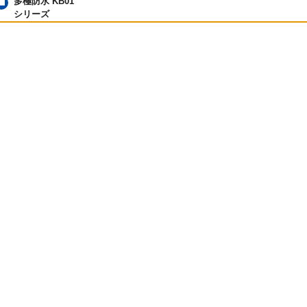
多極防水 KB01
シリーズ