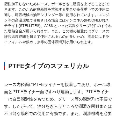
塑性加工しないためレース、ボールともに硬度を上げることがで
きます。このため耐摩耗性を重視する場合や高荷重下での使用に
適し、建設機械の油圧シリンダー等に使用されています。エンジ
ン等の高温環境で使用される場合にはインコネル(INCONEL®)ス
テライト(STELLITE®)、A286 といった高温クリープ特性のすぐれ
た耐熱合金が用いられます。また、この種の軸受にはグリースの
許容温度範囲を越えて使用されるものが多いため、潤滑にはドラ
イフィルムや銀めっき等の固体潤滑剤が用いられます。
PTFEタイプのスフェリカル
レース内径面にPTFEライナーを接着してあり、ボール球
面とPTFEライナー面ですべり運動します。PTFEライナ
ーは自己潤滑性をもつため、グリース等の潤滑剤は不要で
す。したがって、油分をきらうところや潤滑が困難または
不可能な場所での使用に有効です。また、潤滑機構を必要