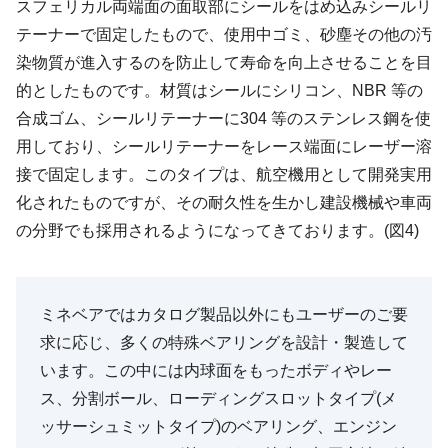
スフェリカル両端面の面取部にシールをはめ込みシールリ
テーナーで固定したもので、使用中ゴミ、砂塵その他の汚
染物質が進入するのを防止して寿命を向上させることを目
的としたものです。材質はシールにシリコン、NBR 等の
合成ゴム、シールリテーナーに304 等のステンレス鋼を使
用しており、シールリテーナーをレース端面にレーザー溶
接で固定します。このタイプは、航空機用として開発実用
化されたものですが、その耐久性を生かし建設機械や車両
の分野でも採用されるようになってきております。(図4)
ミネベアではカタログ製品以外にもユーザーのご要
求に応じ、多くの特殊ベアリングを設計・製造して
います。この中には内球面をもったボディやレー
ス、分割ボール、ローディングスロットタイプ(メ
ッサーシュミットタイプ)のベアリング、エンジン