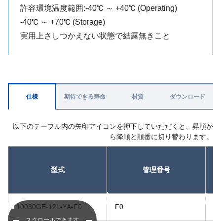
許容環境温度範囲:-40℃ ～ +40℃ (Operating)
-40℃ ～ +70℃ (Storage)
実用上さしつかえない状態で結露無きこと
仕様
期待できる寿命
材質
ダウンロード
以下のテーブル内の矢印アイコンを押下していただくと、昇順か
ら降順と順番に切り替わります。
型式
管理番号
昇順
昇順
10030GE-12L-YA-F0
F0
1
スクロールできます