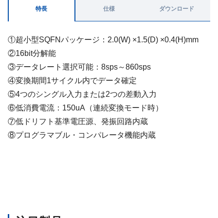
特長
仕様
ダウンロード
①超小型SQFNパッケージ：2.0(W) ×1.5(D) ×0.4(H)mm
②16bit分解能
③データレート選択可能：8sps～860sps
④変換期間1サイクル内でデータ確定
⑤4つのシングル入力または2つの差動入力
⑥低消費電流：150uA（連続変換モード時）
⑦低ドリフト基準電圧源、発振回路内蔵
⑧プログラマブル・コンパレータ機能内蔵