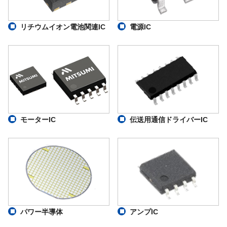
リチウムイオン電池関連IC
電源IC
モーターIC
伝送用通信ドライバーIC
パワー半導体
アンプIC