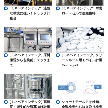
[ミネベアインテック] 過酷
[ミネベアインテック] 耐食
な環境に強い！トラック計
ロードセルで信頼獲得
量台
[ミネベアインテック] 原料
[ミネベアインテック] クリ
搬送から包装前チェックま
ーンルーム用モバイル計量
で
Contego®
ショートモールドを検知、
[ミネベアインテック] 高精
全数検査から抜き取り検査
度・衛生的な製薬向け計量